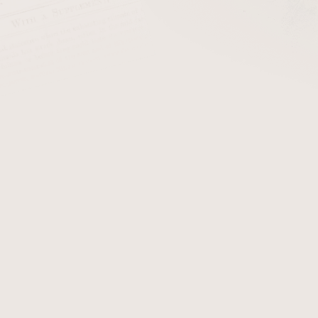
cena:
PŘIDAT 
Kožené pouzdro na tři dou
Pouzdro má tělo vyrobené
kombinaci s nylonovou látko
Detailní informace
Zeptat se
Hlídat