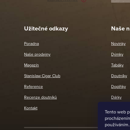
Pet
26. 
Užitečné odkazy
Naše n
Poradna
Novinky
Naše prodejny
Dýmky
Magazín
Tabáky
Stanislaw Cigar Club
Doutníky
Reference
Doplňky
Recenze doutníků
Dárky
Kontakt
Tento web p
procházením 
používáním.