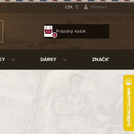
CZK
Přihlášení
NÁKUPNÍ
Prázdný košík
KOŠÍK
KY
DÁRKY
ZNAČKY
-látka
41303