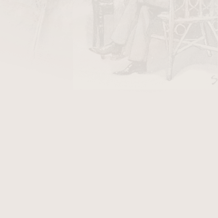
DO KOŠÍKU
tníky v provedení světle hnědá kůže-látka.
 z cedrového dřeva potažené hnědou kůží v
u. Vnitřní prostor pro doutník 120 x 21 mm