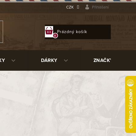
CZK
Přihlášení
NÁKUPNÍ
Prázdný košík
KOŠÍK
KY
DÁRKY
ZNAČKY
utníky
, „
long fillery
“, se vyrábějí v
terém byly vyrobeny.
Vlhké doutníky
 se uchovávají při správné teplotě a