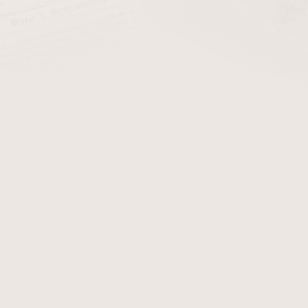
 let. Pokud doutník necháme volně ležet na evropském vzduchu 
m vyschne a popraská. Vzhledem k tomu, že
vlhký doutník
je tv
outníku suchá hrst tabáku.
uží tzv.
humidor
. Nejrozšířenějším tvarem je dřevěná krabice
ěný. Každý humidor musí mít zvlhčovací zařízení. U běžného ty
rů je opatřena
vlhkoměrem
. Z estetického hlediska se používaj
oměry
. Dříve, než
doutníky
vložíme do humidoru, musíme jej 