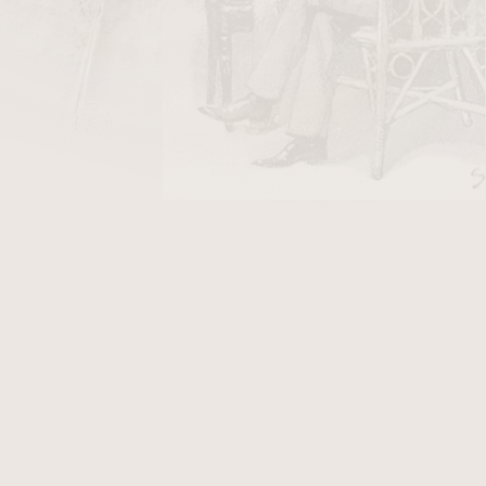
bez toho, aniž bychom se starali o
ořen celými smotanými tabákovými
 s těžkým víkem. Ale
humidor
může
pu je jím savá houbička, chráněná
í
vlhkoměry
klasické ve tvaru hodin,
zavlhčit. Do zvlhčovače nalijeme