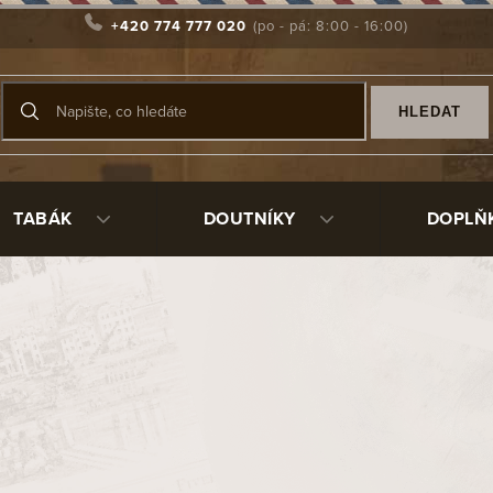
+420 774 777 020
HLEDAT
TABÁK
DOUTNÍKY
DOPLŇ
ržba doutníků
 s
doutníky
vždy tak, abyste je nepoškodili.
Ručně dělané do
lhkosti. Proto je třeba je skladovat ve stejném prostředí, ve k
i pokojové teplotě (přibližně 21 stupňů Celsia)-
Doutníky
, které