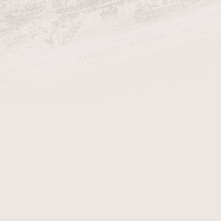
vlhkosti vydrží i několik desítek
odpovídající vlhkost, doutník ná
listy, zbude nám z dosti drahého d
Ke
zvlhčování doutníku
nám poslo
být i plastový, keramický, sklen
plastovou mřížkou. Většina humido
ale přesnější jsou
digitální vlhk