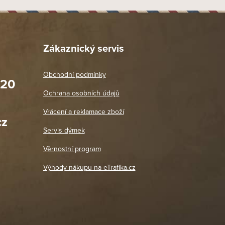
Zákaznický servis
Obchodní podmínky
020
Prodejna Praha 2
Ochrana osobních údajů
Blanická 3, 120 00 Praha 2
oradit,
Jako vždy vše v pořádku. Doporučuji
Vrácení a reklamace zboží
oží a
Po: 11:00 - 18:00
cz
Út - Pá: 11:00 - 19:00
zdičkou.
Servis dýmek
Jaromír
So, Ne: Zavřeno
18. 4. 2026
Věrnostní program
DETAIL POBOČKY
Výhody nákupu na eTrafika.cz