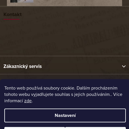
Kontakt
Zákaznický servis
Užitečné odkazy
Tento web používá soubory cookie. Dalším procházením
tohoto webu vyjadřujete souhlas s jejich používáním.. Více
informací
zde
.
Naše nabídka
Nastavení
Vytvořil Shoptet
Copyright 2026
Etrafika.cz
. Všechna práva vyhrazena.