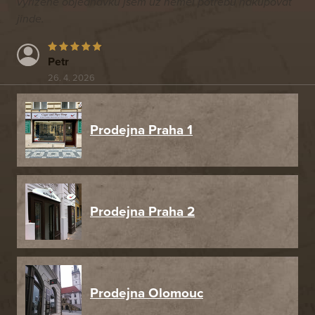
vyřízené objednávku jsem už neměl potřebu nakupovat
jinde.
Petr
26. 4. 2026
Prodejna Praha 1
Prodejna Praha 2
Prodejna Olomouc