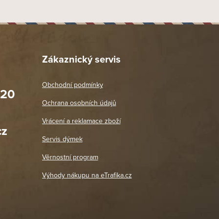
Zákaznický servis
Obchodní podmínky
020
Prodejna Praha 2
Ochrana osobních údajů
Blanická 3, 120 00 Praha 2
oradit,
Jako vždy vše v pořádku. Doporučuji
Vrácení a reklamace zboží
oží a
Po: 11:00 - 18:00
cz
Út - Pá: 11:00 - 19:00
zdičkou.
Servis dýmek
Jaromír
So, Ne: Zavřeno
18. 4. 2026
Věrnostní program
DETAIL POBOČKY
Výhody nákupu na eTrafika.cz