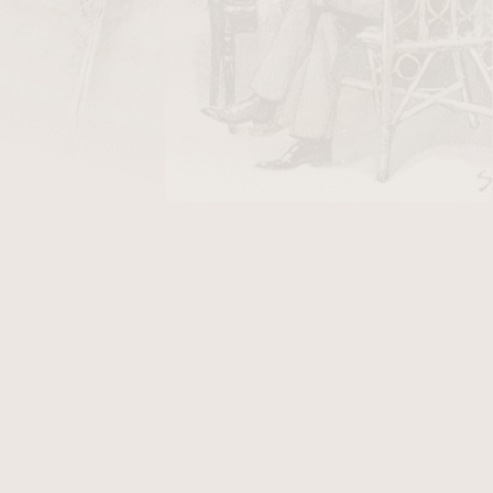
DO KOŠÍKU
Punch GM
je vyštípovač doutníků určený pro
vnoměrného otvoru ve hlavičce doutníku.
vým břitem umožňuje kontrolované vyštípnutí
cího listu a zachovává jeho strukturu pro
ut systém
, kdy se břit vysouvá přímo z těla
 následně bezpečně zasouvá zpět. Tento
při přenášení a usnadňuje manipulaci. Kovové
ou
Gunmetal
zajišťuje pevnost a odolnost při
ednoduchý mechanismus umožňují snadné
je potřeba upravit hlavičku doutníku. Tento typ
 kladeným na funkční doplňky pro kuřáky
valita odpovídají standardům značky
Xikar
, která
důrazem na přesnost, spolehlivost a praktické
ů.