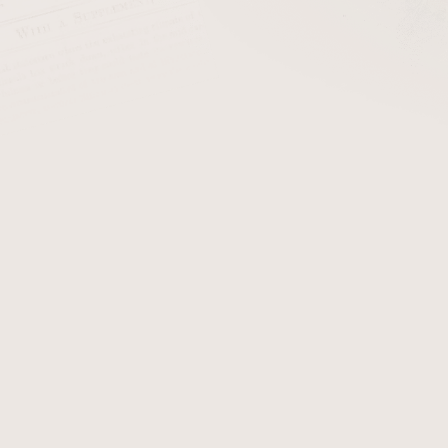
cena:
PŘIDAT 
Xikar 009GM Pull Out 
vytvoření čistého a ro
Konstrukce s ostrým kruho
tabáku bez poškození kry
vyvážený tah při kouření.
Vyštípovač využívá
pull-o
nástroje při použití a
mechanismus chrání ostří 
tělo s povrchovou úprav
každodenním používání.
Kompaktní rozměry a j
přenášení a použití kdykoli 
řešení odpovídá nárokům
doutníků.
Zpracování a konstrukční k
je dlouhodobě spojována s 
řešení doutníkových doplňk