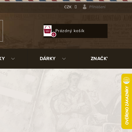
CZK
Přihlášení
NÁKUPNÍ
Prázdný košík
KOŠÍK
KY
DÁRKY
ZNAČKY
6975