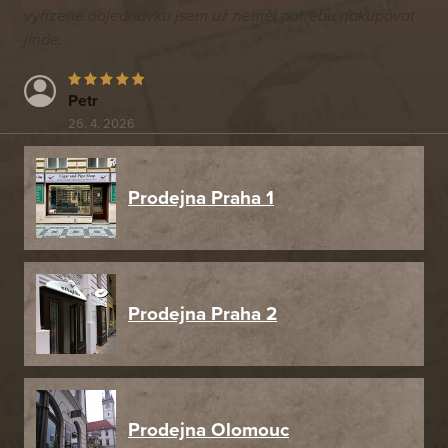
vyřízené objednávku jsem už neměl potřebu nakupovat
jinde.
Petr
26. 4. 2026
Prodejna Praha 1
Prodejna Praha 2
Prodejna Olomouc