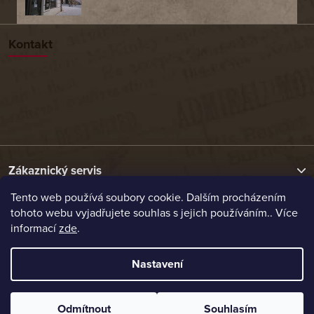
Kontakt
Zákaznický servis
Tento web používá soubory cookie. Dalším procházením
tohoto webu vyjadřujete souhlas s jejich používáním.. Více
Užitečné odkazy
informací
zde
.
Naše nabídka
Nastavení
Vytvořil Shoptet
Odmítnout
Souhlasím