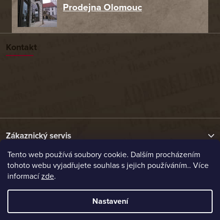
Prodejna Olomouc
Kontakt
Zákaznický servis
Tento web používá soubory cookie. Dalším procházením
tohoto webu vyjadřujete souhlas s jejich používáním.. Více
Užitečné odkazy
informací
zde
.
Naše nabídka
Nastavení