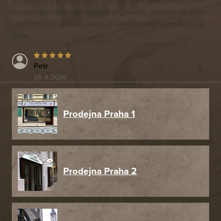
Výborný a spolehlivý obchod. Nemohu moc porovnávat
s ostatními obchody v tomto segmentu, protože od první
vyřízené objednávku jsem už neměl potřebu nakupovat
jinde.
Petr
26. 4. 2026
Prodejna Praha 1
Prodejna Praha 2