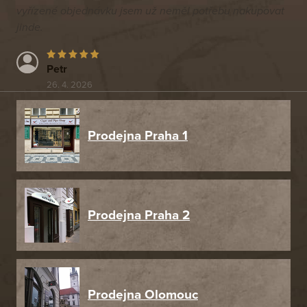
vyřízené objednávku jsem už neměl potřebu nakupovat
jinde.
Petr
26. 4. 2026
Prodejna Praha 1
Prodejna Praha 2
Prodejna Olomouc