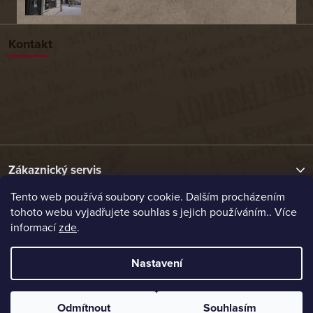
Kontakt
Zákaznický servis
Tento web používá soubory cookie. Dalším procházením
tohoto webu vyjadřujete souhlas s jejich používáním.. Více
Užitečné odkazy
informací
zde
.
Naše nabídka
Nastavení
Vytvořil Shoptet
Odmítnout
Souhlasím