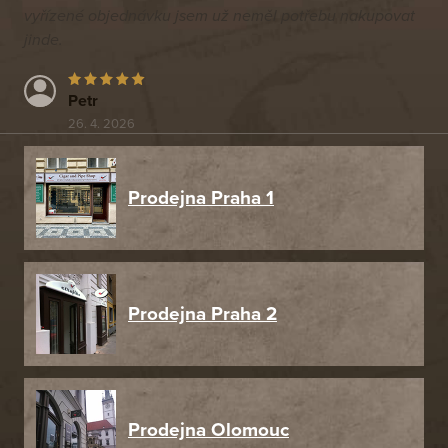
vyřízené objednávku jsem už neměl potřebu nakupovat
jinde.
Petr
26. 4. 2026
Prodejna Praha 1
Prodejna Praha 2
Prodejna Olomouc