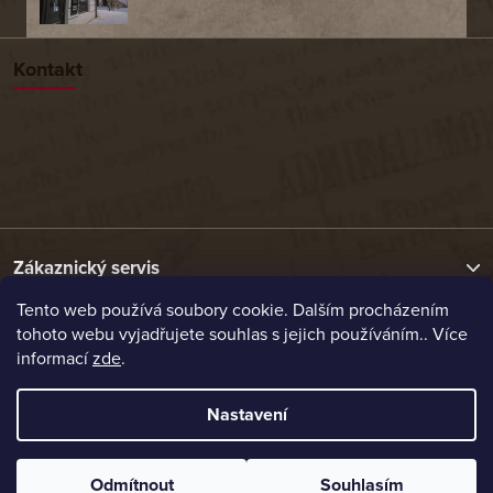
Kontakt
Zákaznický servis
Tento web používá soubory cookie. Dalším procházením
tohoto webu vyjadřujete souhlas s jejich používáním.. Více
Užitečné odkazy
informací
zde
.
Naše nabídka
Nastavení
Vytvořil Shoptet
Odmítnout
Souhlasím