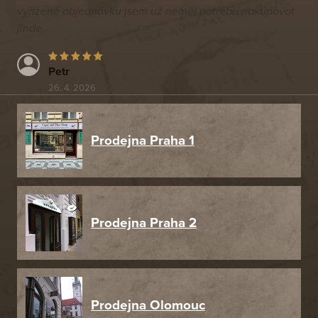
vyřízené objednávku jsem už neměl potřebu nakupovat
jinde.
Petr
26. 4. 2026
Prodejna Praha 1
Prodejna Praha 2
Prodejna Olomouc