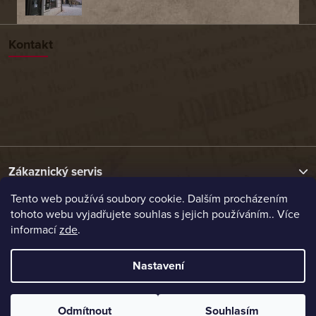
Kontakt
Zákaznický servis
Tento web používá soubory cookie. Dalším procházením
tohoto webu vyjadřujete souhlas s jejich používáním.. Více
Užitečné odkazy
informací
zde
.
Naše nabídka
Nastavení
Vytvořil Shoptet
Odmítnout
Souhlasím