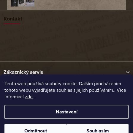
Kontakt
Zákaznický servis
Tento web používá soubory cookie. Dalším procházením
tohoto webu vyjadřujete souhlas s jejich používáním.. Více
Užitečné odkazy
informací
zde
.
Naše nabídka
Nastavení
Vytvořil Shoptet
Odmítnout
Souhlasím