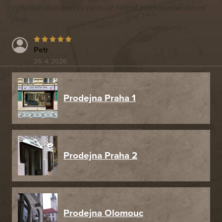
vyřízené objednávku jsem už neměl potřebu nakupovat
jinde.
Petr
26. 4. 2026
Prodejna Praha 1
Prodejna Praha 2
Prodejna Olomouc