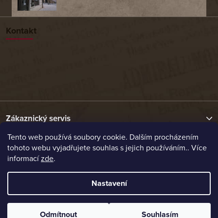
Kontakt
Zákaznický servis
Tento web používá soubory cookie. Dalším procházením
tohoto webu vyjadřujete souhlas s jejich používáním.. Více
Užitečné odkazy
informací
zde
.
Naše nabídka
Nastavení
Vytvořil Shoptet
Odmítnout
Souhlasím