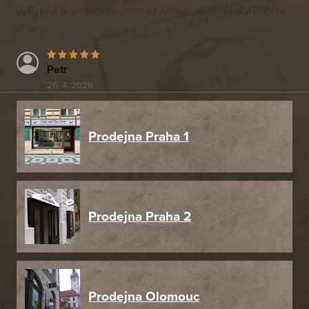
vyřízené objednávku jsem už neměl potřebu nakupovat
jinde.
Petr
26. 4. 2026
Prodejna Praha 1
Prodejna Praha 2
Prodejna Olomouc