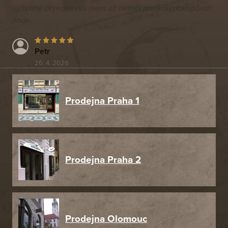
vyřízené objednávku jsem už neměl potřebu nakupovat
jinde.
Petr
26. 4. 2026
Prodejna Praha 1
Prodejna Praha 2
Prodejna Olomouc