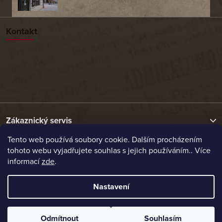
Kontakt
Zákaznický servis
Tento web používá soubory cookie. Dalším procházením
tohoto webu vyjadřujete souhlas s jejich používáním.. Více
Užitečné odkazy
informací
zde
.
Naše nabídka
Nastavení
Vytvořil Shoptet
Odmítnout
Souhlasím