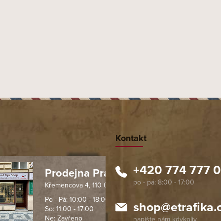
Kontakt
+420 774 777 
Prodejna Praha 1
Křemencova 4, 110 00 Praha
 spolehlivý obchod. Nemohu
Profesionální přístup, ochota p
návat s ostatními obchody v
rychlé dodání objednaného zb
Po - Pá: 10:00 - 18:00
shop
@
etrafika.
So: 11:00 - 17:00
mentu, protože od první
komunikace na jedničku s hvě
Ne: Zavřeno