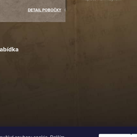
objednávku jsem už neměl
akupovat jinde.
DETAIL POBOČKY
Richard Lasztuwka
18. 4. 2026
r
4. 2026
abídka