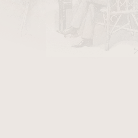
DO KOŠÍKU
 doutníky v černém provedení.