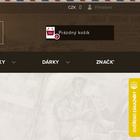
CZK
Přihlášení
NÁKUPNÍ
Prázdný košík
KOŠÍK
KY
DÁRKY
ZNAČKY
i pocket knife