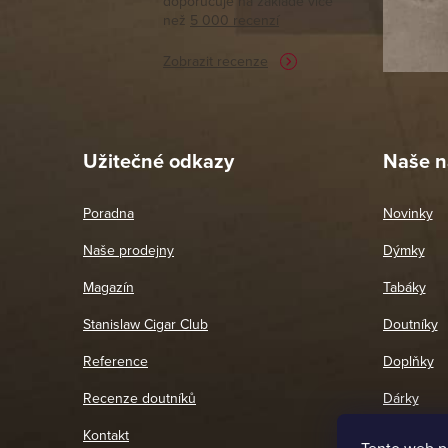
doporučuje na základě vice
vyřízené 
než
5 000 recenzí
potřebu n
Zobrazit recenze
Pet
26. 
Užitečné odkazy
Naše n
Poradna
Novinky
Naše prodejny
Dýmky
Magazín
Tabáky
Stanislaw Cigar Club
Doutníky
Reference
Doplňky
Recenze doutníků
Dárky
Kontakt