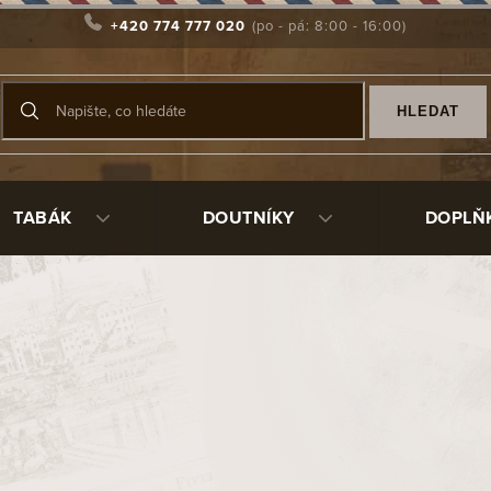
+420 774 777 020
HLEDAT
TABÁK
DOUTNÍKY
DOPLŇ
 s nůžkami na doutníky Lubinsk