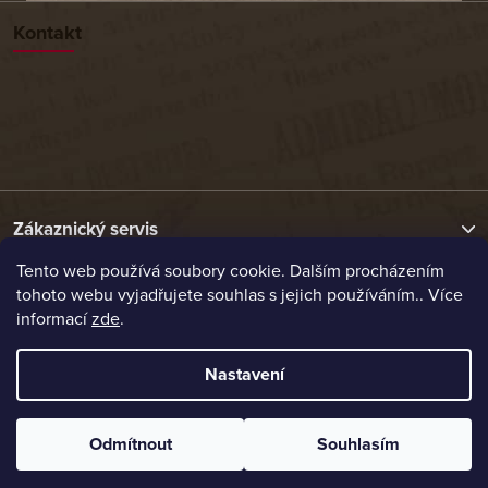
Kontakt
Zákaznický servis
Tento web používá soubory cookie. Dalším procházením
tohoto webu vyjadřujete souhlas s jejich používáním.. Více
Užitečné odkazy
informací
zde
.
Naše nabídka
Nastavení
Vytvořil Shoptet
Odmítnout
Souhlasím
Copyright 2026
Etrafika.cz
. Všechna práva vyhrazena.