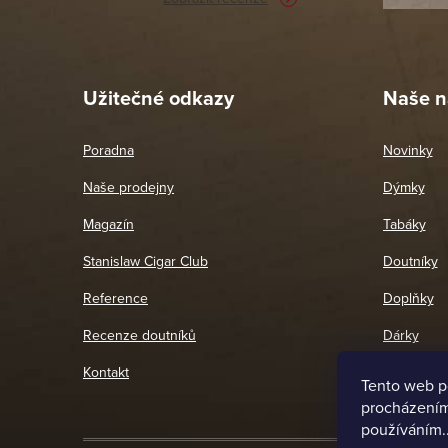
Pet
26. 
Užitečné odkazy
Naše n
Poradna
Novinky
Naše prodejny
Dýmky
Magazín
Tabáky
Stanislaw Cigar Club
Doutníky
Reference
Doplňky
Recenze doutníků
Dárky
Kontakt
Tento web p
procházením 
používáním.