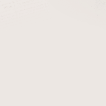
cena:
PŘIDAT 
Doutníkový ořezávač plasto
Detailní informace
Zeptat se
Hlídat