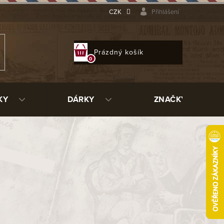
CZK
Přihlášení
NÁKUPNÍ
Prázdný košík
KOŠÍK
KY
DÁRKY
ZNAČKY