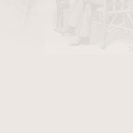
DO KOŠÍKU
vý oválný.