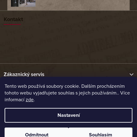
Kontakt
Zákaznický servis
Tento web používá soubory cookie. Dalším procházením
tohoto webu vyjadřujete souhlas s jejich používáním.. Více
Užitečné odkazy
informací
zde
.
Naše nabídka
Nastavení
Vytvořil Shoptet
Odmítnout
Souhlasím