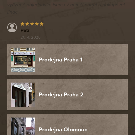
vyřízené objednávku jsem už neměl potřebu nakupovat
jinde.
Petr
26. 4. 2026
Prodejna Praha 1
Prodejna Praha 2
Prodejna Olomouc