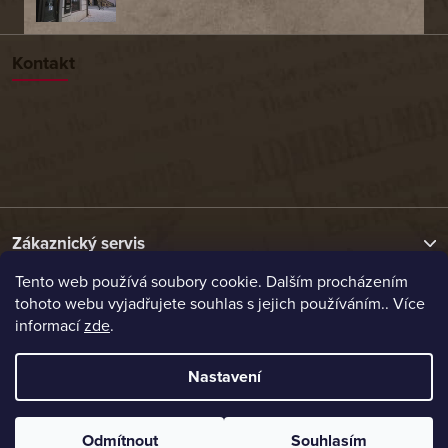
Kontakt
Zákaznický servis
Tento web používá soubory cookie. Dalším procházením
tohoto webu vyjadřujete souhlas s jejich používáním.. Více
Užitečné odkazy
informací
zde
.
Naše nabídka
Nastavení
Vytvořil Shoptet
Odmítnout
Souhlasím