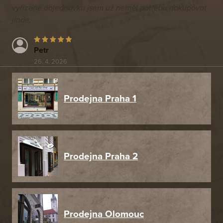
vyřízené objednávku jsem už neměl potřebu nakupovat
jinde.
Petr
26. 4. 2026
Prodejna Praha 1
Prodejna Praha 2
Prodejna Olomouc