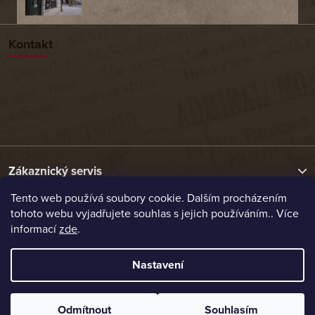
Kontakt
Zákaznický servis
Tento web používá soubory cookie. Dalším procházením
tohoto webu vyjadřujete souhlas s jejich používáním.. Více
Užitečné odkazy
informací
zde
.
Naše nabídka
Nastavení
Vytvořil Shoptet
Odmítnout
Souhlasím