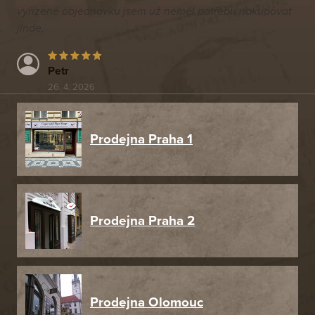
vyřízené objednávku jsem už neměl potřebu nakupovat
jinde.
Petr
26. 4. 2026
Prodejna Praha 1
Prodejna Praha 2
Prodejna Olomouc