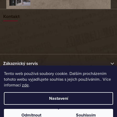
Kontakt
Zákaznický servis
Tento web používá soubory cookie. Dalším procházením
tohoto webu vyjadřujete souhlas s jejich používáním.. Více
Užitečné odkazy
informací
zde
.
Naše nabídka
Nastavení
Vytvořil Shoptet
Odmítnout
Souhlasím