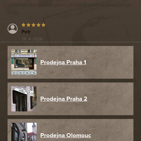
vyřízené objednávku jsem už neměl potřebu nakupovat
jinde.
Petr
26. 4. 2026
Prodejna Praha 1
Prodejna Praha 2
Prodejna Olomouc