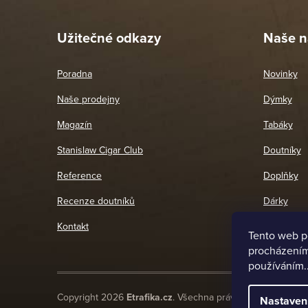
26. 
Užitečné odkazy
Naše n
Poradna
Novinky
Naše prodejny
Dýmky
Magazín
Tabáky
Stanislaw Cigar Club
Doutníky
Reference
Doplňky
Recenze doutníků
Dárky
Kontakt
Tento web p
procházením 
používáním.
Copyright 2026
Etrafika.cz
. Všechna práva vyhrazena.
Nastaven