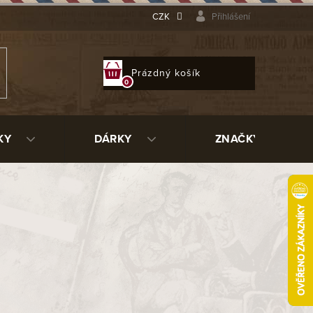
CZK
Přihlášení
NÁKUPNÍ
Prázdný košík
KOŠÍK
KY
DÁRKY
ZNAČKY