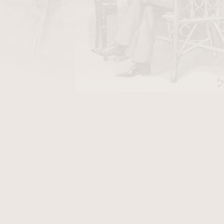
DO KOŠÍKU
acom C001-06 Black
je klasický dvoubřitý
ní rovný řez hlavičky doutníku. Konstrukce s
možňuje rovnoměrné oříznutí doutníku bez
zachovává jeho strukturu pro vyvážený tah při
vného kovu s povrchovou úpravou
Black
, která
ý vzhled, a jeho ergonomický tvar podporuje
nipulaci při každodenním používání. Dvoubřitý
dení řezu a zajišťuje čistý, rovný vstupní otvor.
nárokům kladeným na kvalitní
ořezávače na
dodává ořezávači univerzální vzhled, který se
lší doplňky pro kuřáky doutníků. Kompaktní
adné přenášení i každodenní použití bez
valita odpovídají standardům značky
Chacom
,
vána s tradičním zpracováním, funkčností a