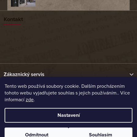
Kontakt
Zákaznický servis
Tento web používá soubory cookie. Dalším procházením
tohoto webu vyjadřujete souhlas s jejich používáním.. Více
Užitečné odkazy
informací
zde
.
Naše nabídka
Nastavení
Vytvořil Shoptet
Odmítnout
Souhlasím