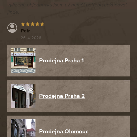
vyřízené objednávku jsem už neměl potřebu nakupovat
jinde.
Petr
26. 4. 2026
Prodejna Praha 1
Prodejna Praha 2
Prodejna Olomouc