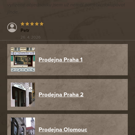
vyřízené objednávku jsem už neměl potřebu nakupovat
jinde.
Petr
26. 4. 2026
Prodejna Praha 1
Prodejna Praha 2
Prodejna Olomouc