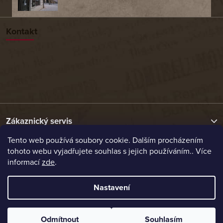
Kontakt
Zákaznický servis
Tento web používá soubory cookie. Dalším procházením
tohoto webu vyjadřujete souhlas s jejich používáním.. Více
Užitečné odkazy
informací
zde
.
Naše nabídka
Nastavení
Vytvořil Shoptet
Odmítnout
Souhlasím