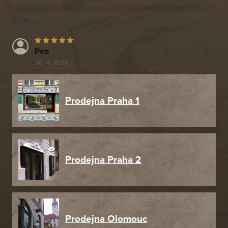
vyřízené objednávku jsem už neměl potřebu nakupovat
jinde.
Petr
26. 4. 2026
Prodejna Praha 1
Prodejna Praha 2
Prodejna Olomouc