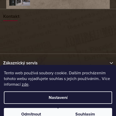
Kontakt
Zákaznický servis
Tento web používá soubory cookie. Dalším procházením
tohoto webu vyjadřujete souhlas s jejich používáním.. Více
Užitečné odkazy
informací
zde
.
Naše nabídka
Nastavení
Vytvořil Shoptet
Odmítnout
Souhlasím