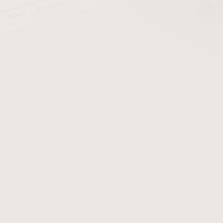
zapalovače s tělem z briáru
se stejnou povrchovou úpravou jak