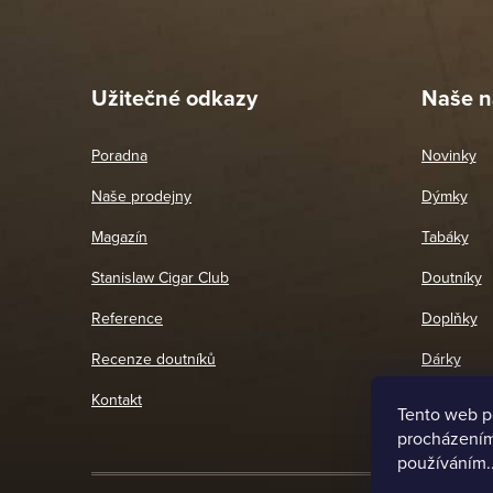
Pet
26. 
Užitečné odkazy
Naše n
Poradna
Novinky
Naše prodejny
Dýmky
Magazín
Tabáky
Stanislaw Cigar Club
Doutníky
Reference
Doplňky
Recenze doutníků
Dárky
Kontakt
Tento web p
procházením 
používáním.