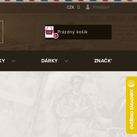
CZK
Přihlášení
NÁKUPNÍ
Prázdný košík
KOŠÍK
KY
DÁRKY
ZNAČKY
nou zručnost a použití kvalitních
ny za jedny z nejlepších na světě.
o nesou elegantní a umělecké prvky.
u. Mastro de Paja vyrábí i kuřácké