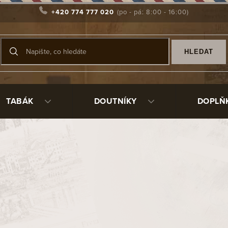
+420 774 777 020
HLEDAT
TABÁK
DOUTNÍKY
DOPLŇ
 zapalovače Mastro de Paja
lský výrobce dýmek, který je známý pro svou vynikající řemesl
roce 1972 v italském městě Pesaro a její dýmky jsou považová
a tradiční techniky výroby a design, přičemž jejich dýmky čast
ž zajišťuje vysokou úroveň detailu a jedinečnost každého kus