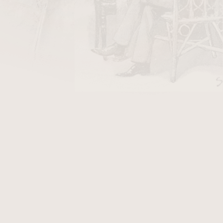
á se používá při výrobě dýmek.