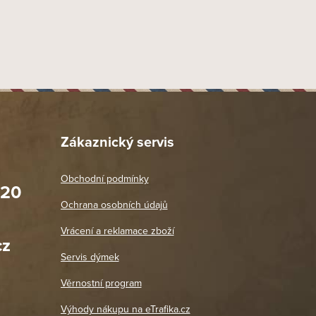
Zákaznický servis
Obchodní podmínky
020
Prodejna Praha 2
Ochrana osobních údajů
Blanická 3, 120 00 Praha 2
oradit,
Jako vždy vše v pořádku. Doporučuji
Vrácení a reklamace zboží
oží a
Po: 11:00 - 18:00
cz
Út - Pá: 11:00 - 19:00
zdičkou.
Servis dýmek
Jaromír
So, Ne: Zavřeno
18. 4. 2026
Věrnostní program
DETAIL POBOČKY
Výhody nákupu na eTrafika.cz