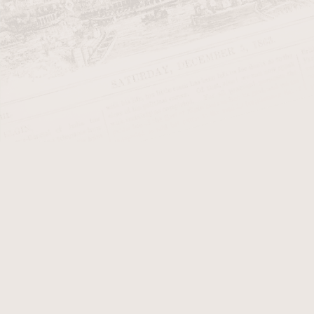
doplňky a z nich vybíráme
dýmkové 