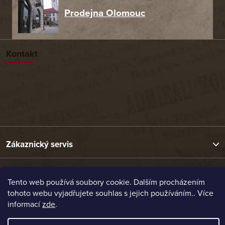
Prodejna Olomouc
Kontakt
Zákaznický servis
Užitečné odkazy
Tento web používá soubory cookie. Dalším procházením
tohoto webu vyjadřujete souhlas s jejich používáním.. Více
informací
zde
.
Naše nabídka