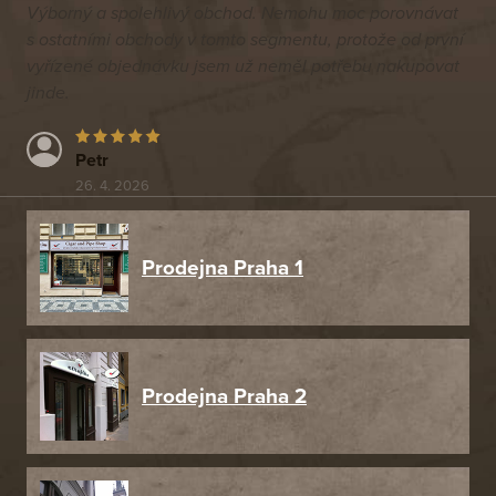
Výborný a spolehlivý obchod. Nemohu moc porovnávat
s ostatními obchody v tomto segmentu, protože od první
vyřízené objednávku jsem už neměl potřebu nakupovat
jinde.
Petr
26. 4. 2026
Prodejna Praha 1
Prodejna Praha 2