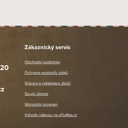
Zákaznický servis
Obchodní podmínky
020
Prodejna Praha 2
Ochrana osobních údajů
Blanická 3, 120 00 Praha 2
oradit,
Jako vždy vše v pořádku. Doporučuji
Vrácení a reklamace zboží
oží a
Po: 11:00 - 18:00
cz
Út - Pá: 11:00 - 19:00
zdičkou.
Servis dýmek
Jaromír
So, Ne: Zavřeno
18. 4. 2026
Věrnostní program
DETAIL POBOČKY
Výhody nákupu na eTrafika.cz