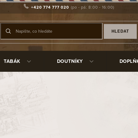
+420 774 777 020
HLEDAT
TABÁK
DOUTNÍKY
DOPLŇ
0122
155 Kč
/ ks
Měrná
Zvolte variantu
cena: