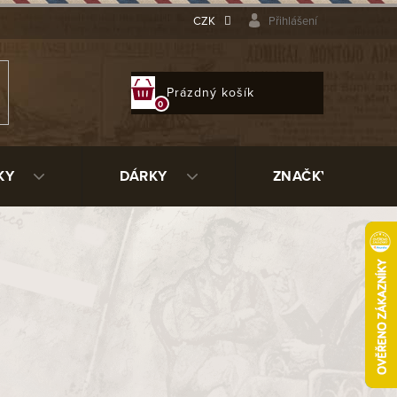
CZK
Přihlášení
NÁKUPNÍ
Prázdný košík
KOŠÍK
KY
DÁRKY
ZNAČKY