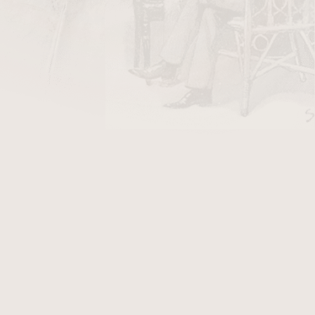
DO KOŠÍKU
 9 mm černý vroubkovaný
v hodnotě 22 Kč
áustek
akryl
color.
racování