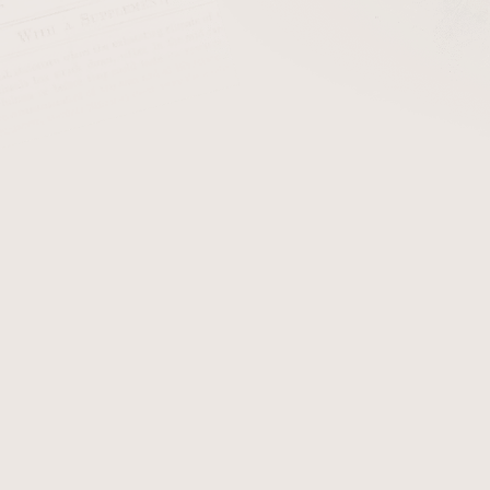
PŘIDAT 
+ Teflonový čep
Materiál k výrobě dýmky. N
Délka bez čepu: 75 mm
Průměr u čepu: 18 mm
Průřez kruh
Surový náustek určený k op
Detailní informace
Zeptat se
Hlídat