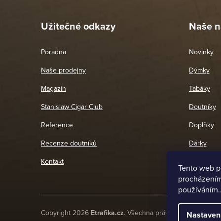
26. 
Užitečné odkazy
Naše n
Poradna
Novinky
Naše prodejny
Dýmky
Magazín
Tabáky
Stanislaw Cigar Club
Doutníky
Reference
Doplňky
Recenze doutníků
Dárky
Kontakt
Tento web p
procházením 
používáním.
Copyright 2026
Etrafika.cz
. Všechna práva vyhrazena.
Nastaven