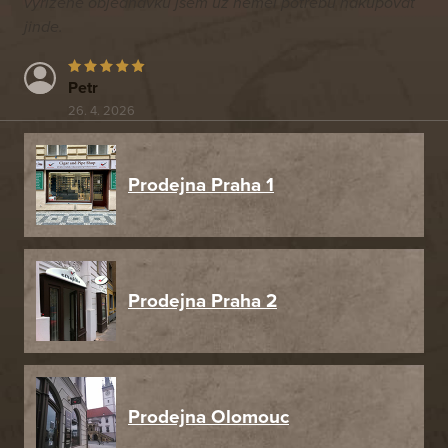
vyřízené objednávku jsem už neměl potřebu nakupovat
jinde.
Petr
26. 4. 2026
Prodejna Praha 1
Prodejna Praha 2
Prodejna Olomouc