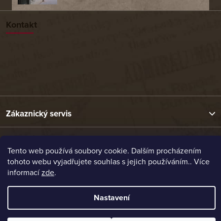
Kontakt
Zákaznický servis
Užitečné odkazy
Tento web používá soubory cookie. Dalším procházením
tohoto webu vyjadřujete souhlas s jejich používáním.. Více
informací
zde
.
Naše nabídka
Nastavení
Vytvořil Shoptet
Copyright 2026
Etrafika.cz
. Všechna práva vyhrazena.