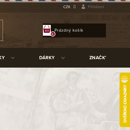
CZK
Přihlášení
NÁKUPNÍ
Prázdný košík
KOŠÍK
KY
DÁRKY
ZNAČKY