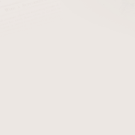
cena:
PŘIDAT 
Materiál k výrobě dýmky. N
Délka bez čepu: 71 mm
Průměr: 17,5/25 mm
Průřez ovál
Surový náustek určený k op
Detailní informace
Zeptat se
Hlídat