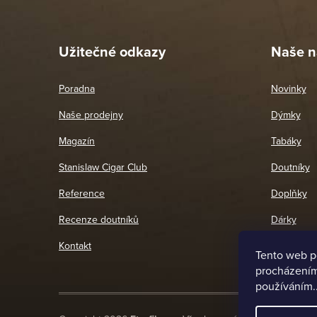
Pet
26. 
Užitečné odkazy
Naše n
Poradna
Novinky
Naše prodejny
Dýmky
Magazín
Tabáky
Stanislaw Cigar Club
Doutníky
Reference
Doplňky
Recenze doutníků
Dárky
Kontakt
Tento web p
procházením 
používáním.