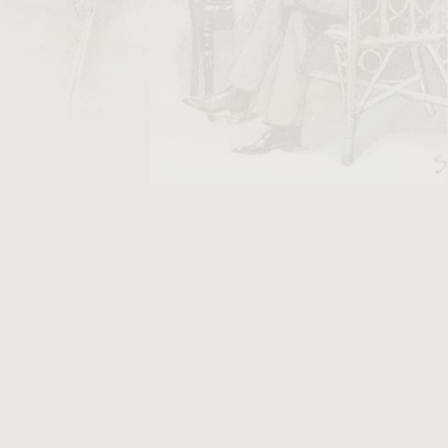
DO KOŠÍKU
áustek
akryl
černý.
racování