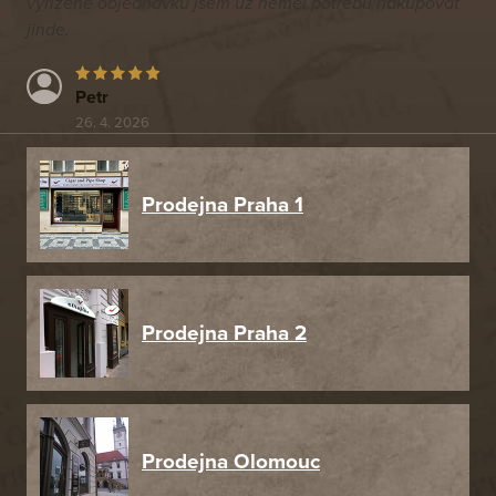
vyřízené objednávku jsem už neměl potřebu nakupovat
jinde.
Petr
26. 4. 2026
Prodejna Praha 1
Prodejna Praha 2
Prodejna Olomouc