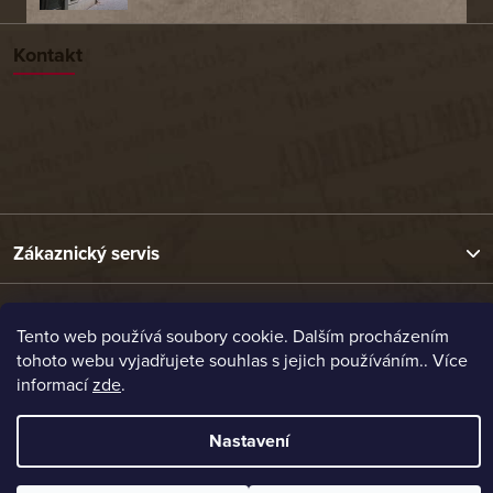
Kontakt
Zákaznický servis
Užitečné odkazy
Tento web používá soubory cookie. Dalším procházením
tohoto webu vyjadřujete souhlas s jejich používáním.. Více
informací
zde
.
Naše nabídka
Nastavení
Vytvořil Shoptet
Copyright 2026
Etrafika.cz
. Všechna práva vyhrazena.