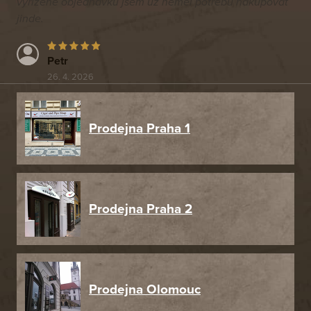
vyřízené objednávku jsem už neměl potřebu nakupovat
jinde.
Petr
26. 4. 2026
Prodejna Praha 1
Prodejna Praha 2
Prodejna Olomouc