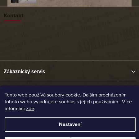
Kontakt
Zákaznický servis
Užitečné odkazy
Tento web používá soubory cookie. Dalším procházením
tohoto webu vyjadřujete souhlas s jejich používáním.. Více
informací
zde
.
Naše nabídka
Nastavení
Vytvořil Shoptet
Copyright 2026
Etrafika.cz
. Všechna práva vyhrazena.