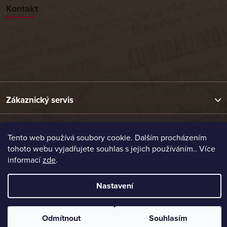
Kontakt
Zákaznický servis
Užitečné odkazy
Tento web používá soubory cookie. Dalším procházením
tohoto webu vyjadřujete souhlas s jejich používáním.. Více
informací
zde
.
Naše nabídka
Nastavení
Vytvořil Shoptet
Copyright 2026
Etrafika.cz
. Všechna práva vyhrazena.
Odmítnout
Souhlasím