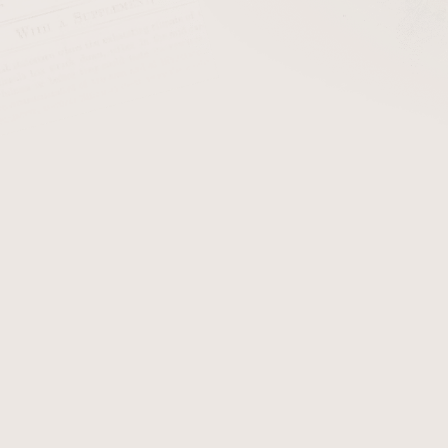
cena:
PŘIDAT 
Materiál k výrobě dýmky. N
Detailní informace
Zeptat se
Hlídat