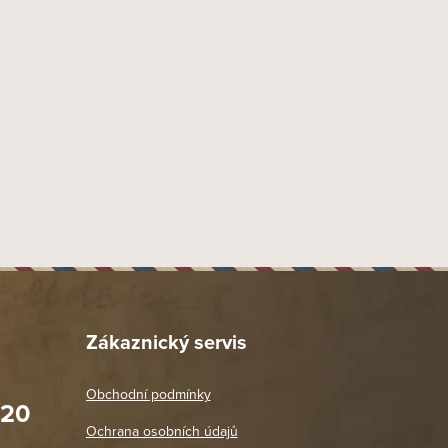
Zákaznický servis
Obchodní podmínky
020
Prodejna Praha 2
Ochrana osobních údajů
Blanická 3, 120 00 Praha 2
oradit,
Jako vždy vše v pořádku. Doporučuji