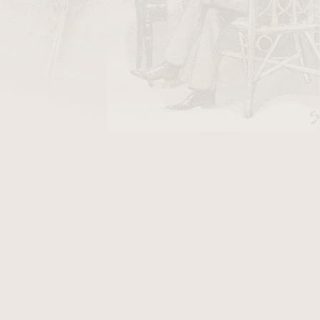
DO KOŠÍKU
áustek
Akryl
A7617.