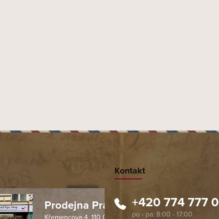
Kontakt
+420 774 777 
Prodejna Praha 1
Křemencova 4, 110 00 Praha
 spolehlivý obchod. Nemohu
Profesionální přístup, ochota p