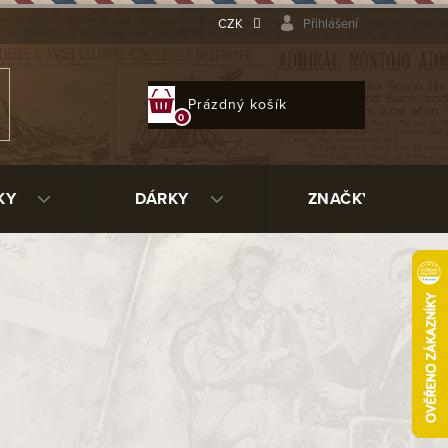
CZK
Přihlášení
NÁKUPNÍ
Prázdný košík
KOŠÍK
KY
DÁRKY
ZNAČKY