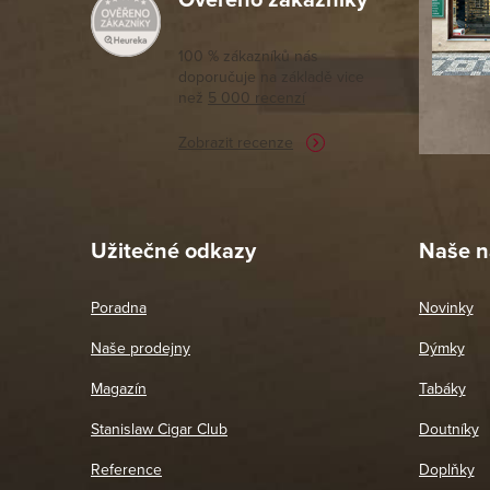
moc porov
tomto seg
100 % zákazníků nás
doporučuje na základě vice
vyřízené 
než
5 000 recenzí
potřebu n
Zobrazit recenze
Pet
26. 
Užitečné odkazy
Naše n
Poradna
Novinky
Naše prodejny
Dýmky
Magazín
Tabáky
Stanislaw Cigar Club
Doutníky
Reference
Doplňky