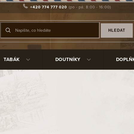
+420 774 777 020
HLEDAT
TABÁK
DOUTNÍKY
DOPLŇ
16
120 Kč
/ ks
Měrná
Skladem