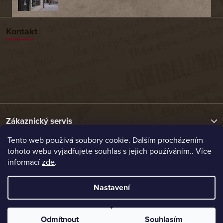
Kontakt
Zákaznický servis
Tento web používá soubory cookie. Dalším procházením
tohoto webu vyjadřujete souhlas s jejich používáním.. Více
Užitečné odkazy
informací
zde
.
Naše nabídka
Nastavení
Vytvořil Shoptet
Odmítnout
Souhlasím