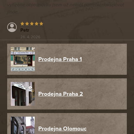
vyřízené objednávku jsem už neměl potřebu nakupovat
jinde.
Petr
26. 4. 2026
Prodejna Praha 1
Prodejna Praha 2
Prodejna Olomouc