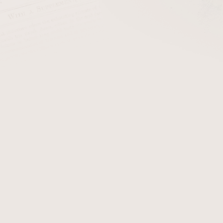
cena:
PŘIDAT 
Materiály k výrobě dýmky. A
k opracování. Uvedená cena
délku tyče v centimetrech. 
Detailní informace
Zeptat se
Hlídat