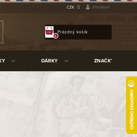
CZK
Přihlášení
NÁKUPNÍ
Prázdný košík
KOŠÍK
KY
DÁRKY
ZNAČKY