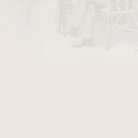
DO KOŠÍKU
krylová tyč. Surový materiál na náustky určený
 je za 1 cm délky tyče. Množstvím nadefinujte
Maximální možná délka jedné tyče je 1m.