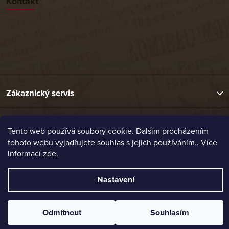
Kontakt
Zákaznický servis
Užitečné odkazy
Tento web používá soubory cookie. Dalším procházením
tohoto webu vyjadřujete souhlas s jejich používáním.. Více
informací
zde
.
Naše nabídka
Nastavení
Vytvořil Shoptet
Copyright 2026
Etrafika.cz
. Všechna práva vyhrazena.
Odmítnout
Souhlasím