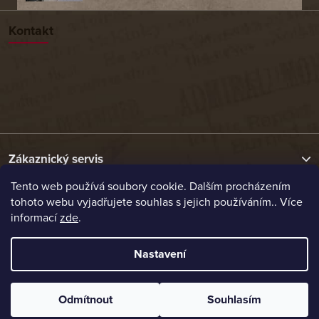
Kontakt
Zákaznický servis
Tento web používá soubory cookie. Dalším procházením
tohoto webu vyjadřujete souhlas s jejich používáním.. Více
Užitečné odkazy
informací
zde
.
Naše nabídka
Nastavení
Vytvořil Shoptet
Odmítnout
Souhlasím
Copyright 2026
Etrafika.cz
. Všechna práva vyhrazena.