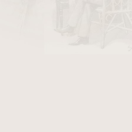
á pochází z regionu Cibao, oblasti
rý se rozhodl vybudovat továrnu na
vala tradiční řemeslné techniky s
 na místním, tak i na mezinárodním