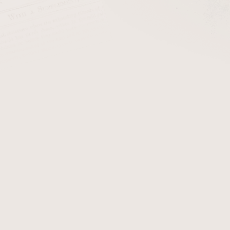
a v roce 1956 v Dominikánské republice rodinou Rodriguez, kter
ro pěstování tabáku. Zakladatelem byl
Rafael Rodriguez
, kte
doutníky s využitím místního dominikánského tabáku.
sta zaměřovala na inovace a kvalitní výrobu, přičemž kombino
u výběru tabáku a řemeslné zručnosti se brzy stala známou jak