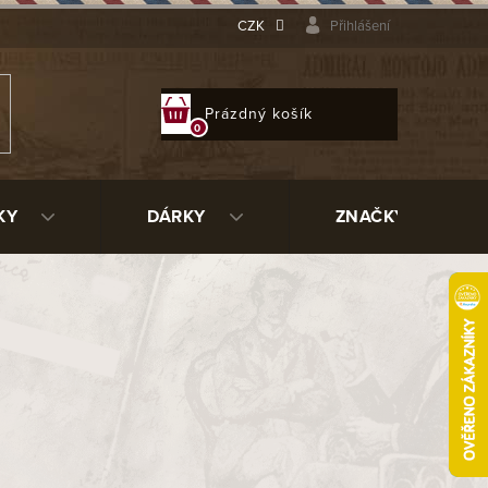
CZK
Přihlášení
NÁKUPNÍ
Prázdný košík
KOŠÍK
KY
DÁRKY
ZNAČKY