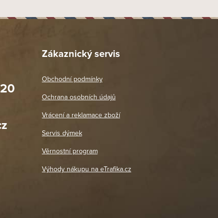
Zákaznický servis
Obchodní podmínky
020
Prodejna Praha 2
Ochrana osobních údajů
Blanická 3, 120 00 Praha 2
oradit,
Jako vždy vše v pořádku. Doporučuji
Vrácení a reklamace zboží
oží a
Po: 11:00 - 18:00
cz
Út - Pá: 11:00 - 19:00
zdičkou.
Servis dýmek
Jaromír
So, Ne: Zavřeno
18. 4. 2026
Věrnostní program
DETAIL POBOČKY
Výhody nákupu na eTrafika.cz