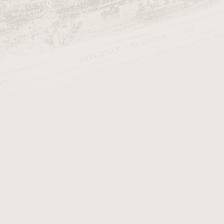
Tabacalera El Artista
byla založen
známé pro své ideální podmínky p
doutníky s cílem vyrábět kvalitní 
Od počátku se Tabacalera El Arti
moderním přístupem. Díky pečlivém
trhu.