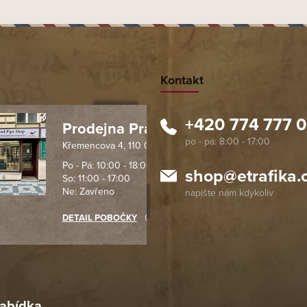
Kontakt
+420 774 777 
Prodejna Praha 1
Křemencova 4, 110 00 Praha
 spolehlivý obchod. Nemohu
Profesionální přístup, ochota p
návat s ostatními obchody v
rychlé dodání objednaného zb
Po - Pá: 10:00 - 18:00
shop
@
etrafika.
So: 11:00 - 17:00
mentu, protože od první
komunikace na jedničku s hvě
Ne: Zavřeno
objednávku jsem už neměl
akupovat jinde.
DETAIL POBOČKY
Richard Lasztuwka
18. 4. 2026
r
4. 2026
abídka