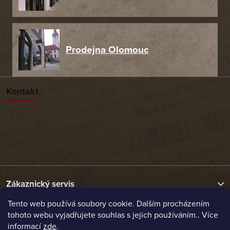
Prodejna Olomouc
Kontakt
Zákaznický servis
Tento web používá soubory cookie. Dalším procházením
tohoto webu vyjadřujete souhlas s jejich používáním.. Více
Užitečné odkazy
informací
zde
.