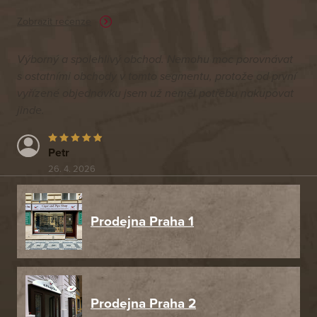
Zobrazit recenze
Výborný a spolehlivý obchod. Nemohu moc porovnávat
s ostatními obchody v tomto segmentu, protože od první
vyřízené objednávku jsem už neměl potřebu nakupovat
jinde.
Petr
26. 4. 2026
Prodejna Praha 1
Prodejna Praha 2