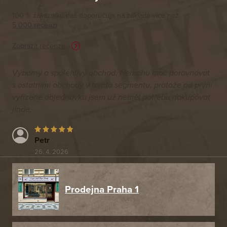
100 % zákazníků nás doporučuje na základě vice než
5 000 recenzí
Zobrazit recenze
Výborný a spolehlivý obchod. Nemohu moc porovnávat
s ostatními obchody v tomto segmentu, protože od první
vyřízené objednávku jsem už neměl potřebu nakupovat
jinde.
Petr
26. 4. 2026
Prodejna Praha 1