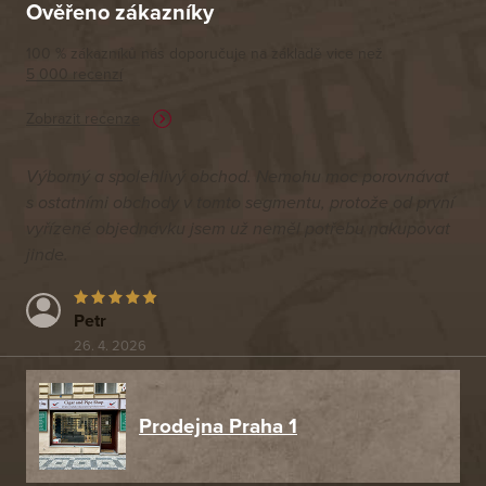
Ověřeno zákazníky
100 % zákazníků nás doporučuje na základě vice než
5 000 recenzí
Zobrazit recenze
Výborný a spolehlivý obchod. Nemohu moc porovnávat
s ostatními obchody v tomto segmentu, protože od první
vyřízené objednávku jsem už neměl potřebu nakupovat
jinde.
Petr
26. 4. 2026
Prodejna Praha 1