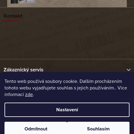
Kontakt
Zákaznický servis
Tento web používá soubory cookie. Dalším procházením
tohoto webu vyjadřujete souhlas s jejich používáním.. Více
Užitečné odkazy
informací
zde
.
Naše nabídka
Nastavení
Vytvořil Shoptet
Odmítnout
Souhlasím
Copyright 2026
Etrafika.cz
. Všechna práva vyhrazena.