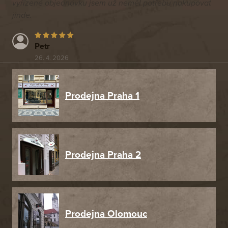
vyřízené objednávku jsem už neměl potřebu nakupovat
jinde.
Petr
26. 4. 2026
Prodejna Praha 1
Prodejna Praha 2
Prodejna Olomouc