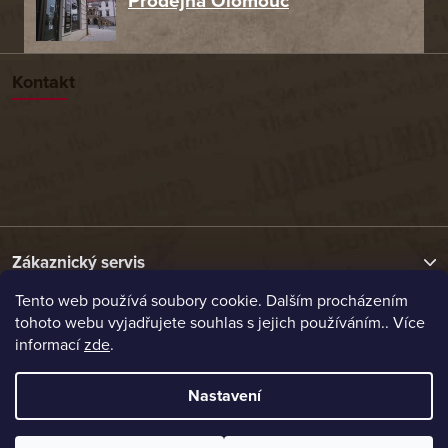
Prodejna Olomouc
Kontakt
Zákaznický servis
Tento web používá soubory cookie. Dalším procházením
tohoto webu vyjadřujete souhlas s jejich používáním.. Více
Užitečné odkazy
informací
zde
.
Naše nabídka
Nastavení