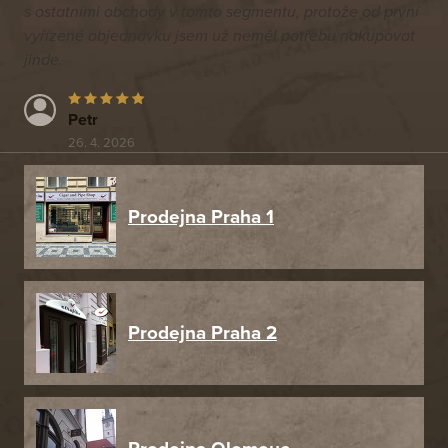
s ostatními obchody v tomto segmentu, protože od první
vyřízené objednávku jsem už neměl potřebu nakupovat
jinde.
Petr
26. 4. 2026
Prodejna Praha 1
Prodejna Praha 2