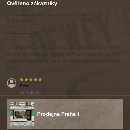
Ověřeno zákazníky
100 % zákazníků nás doporučuje na základě vice než
5 000 recenzí
Zobrazit recenze
Výborný a spolehlivý obchod. Nemohu moc porovnávat
s ostatními obchody v tomto segmentu, protože od první
vyřízené objednávku jsem už neměl potřebu nakupovat
jinde.
Petr
26. 4. 2026
Prodejna Praha 1