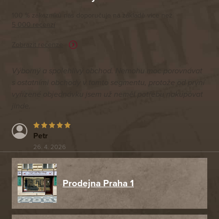
100 % zákazníků nás doporučuje na základě vice než
5 000 recenzí
Zobrazit recenze
Výborný a spolehlivý obchod. Nemohu moc porovnávat
s ostatními obchody v tomto segmentu, protože od první
vyřízené objednávku jsem už neměl potřebu nakupovat
jinde.
Petr
26. 4. 2026
Prodejna Praha 1