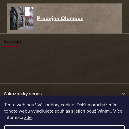
Prodejna Olomouc
Kontakt
Zákaznický servis
Tento web používá soubory cookie. Dalším procházením
tohoto webu vyjadřujete souhlas s jejich používáním.. Více
Užitečné odkazy
informací
zde
.