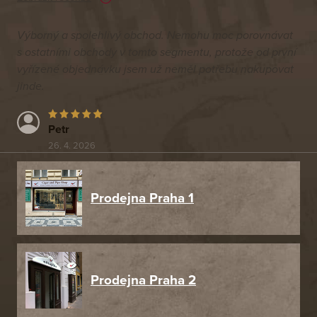
Výborný a spolehlivý obchod. Nemohu moc porovnávat
s ostatními obchody v tomto segmentu, protože od první
vyřízené objednávku jsem už neměl potřebu nakupovat
jinde.
Petr
26. 4. 2026
Prodejna Praha 1
Prodejna Praha 2