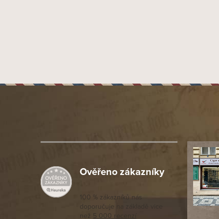
Z
á
p
a
t
í
Ověřeno zákazníky
Výborný a
moc porov
tomto seg
100 % zákazníků nás
doporučuje na základě vice
vyřízené 
než
5 000 recenzí
potřebu n