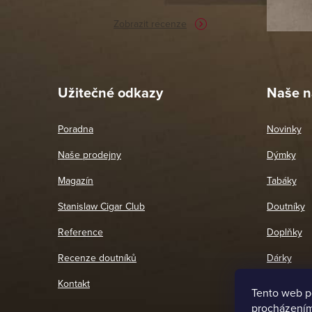
Zobrazit recenze
Pet
26. 
Užitečné odkazy
Naše n
Poradna
Novinky
Naše prodejny
Dýmky
Magazín
Tabáky
Stanislaw Cigar Club
Doutníky
Reference
Doplňky
Recenze doutníků
Dárky
Kontakt
Tento web p
procházením 