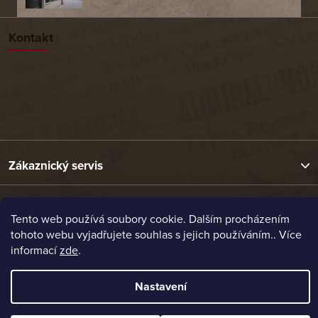
Kontakt
Zákaznický servis
Užitečné odkazy
Tento web používá soubory cookie. Dalším procházením
tohoto webu vyjadřujete souhlas s jejich používáním.. Více
informací
zde
.
Naše nabídka
Nastavení
Vytvořil Shoptet
Copyright 2026
Etrafika.cz
. Všechna práva vyhrazena.