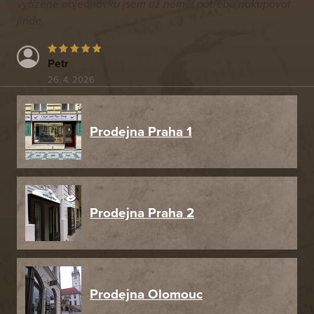
vyřízené objednávku jsem už neměl potřebu nakupovat
jinde.
Petr
26. 4. 2026
Prodejna Praha 1
Prodejna Praha 2
Prodejna Olomouc