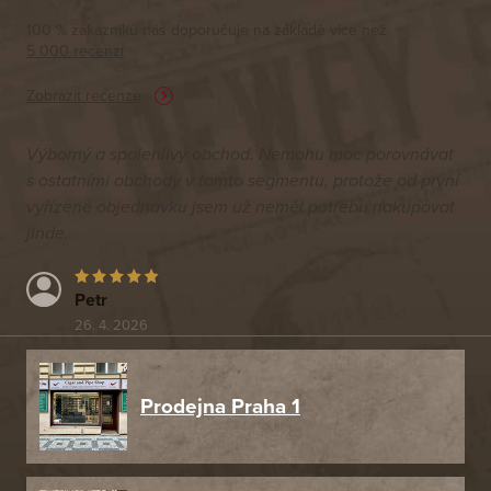
100 % zákazníků nás doporučuje na základě vice než
5 000 recenzí
Zobrazit recenze
Výborný a spolehlivý obchod. Nemohu moc porovnávat
s ostatními obchody v tomto segmentu, protože od první
vyřízené objednávku jsem už neměl potřebu nakupovat
jinde.
Petr
26. 4. 2026
Prodejna Praha 1