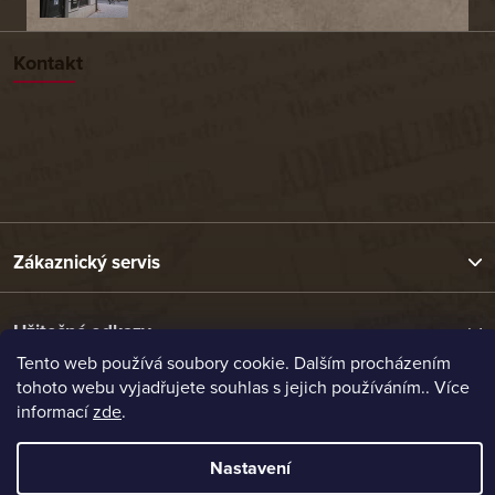
Kontakt
Zákaznický servis
Užitečné odkazy
Tento web používá soubory cookie. Dalším procházením
tohoto webu vyjadřujete souhlas s jejich používáním.. Více
Naše nabídka
informací
zde
.
Nastavení
Vytvořil Shoptet
Copyright 2026
Etrafika.cz
. Všechna práva vyhrazena.