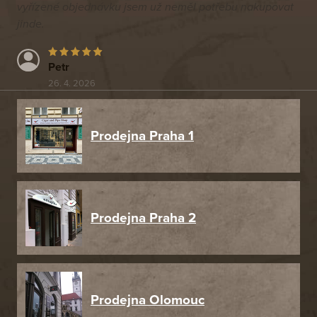
vyřízené objednávku jsem už neměl potřebu nakupovat
jinde.
Petr
26. 4. 2026
Prodejna Praha 1
Prodejna Praha 2
Prodejna Olomouc