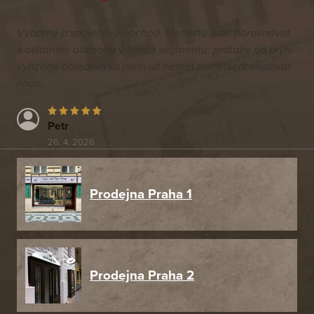
Výborný a spolehlivý obchod. Nemohu moc porovnávat
s ostatními obchody v tomto segmentu, protože od první
vyřízené objednávku jsem už neměl potřebu nakupovat
jinde.
Petr
26. 4. 2026
Prodejna Praha 1
Prodejna Praha 2