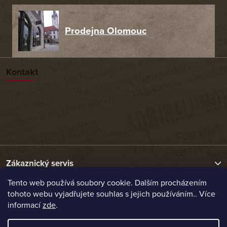
Prodejna Olomouc
Kontakt
Zákaznický servis
Tento web používá soubory cookie. Dalším procházením
tohoto webu vyjadřujete souhlas s jejich používáním.. Více
Užitečné odkazy
informací
zde
.